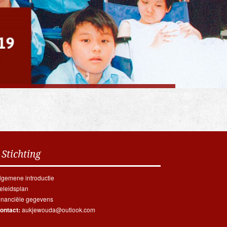
 Stichting
lgemene introductie
eleidsplan
inanciële gegevens
ontact:
aukjewouda@outlook.com