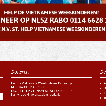
Doneren
De
Help de Vietnamese Weeskinderen! Doneer op
A
NL52 RABO 0114 6628 19
B
t.n.v. ST. HELP VIETNAMESE WEESKINDEREN
F
Namens de kinderen….alvast bedankt.
C